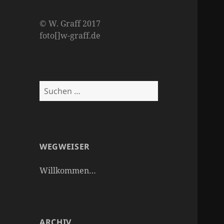
© W. Graff 2017
foto[]w-graff.de
Suche
nach:
WEGWEISER
Willkommen…
ARCHIV